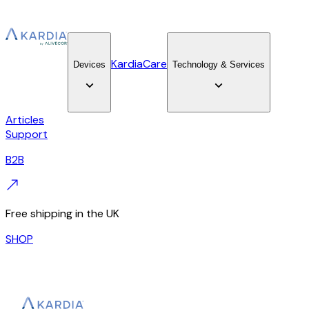
KardiaCare
Devices
Technology & Services
Articles
Support
B2B
Free shipping in the UK
SHOP