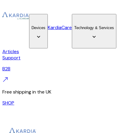
KardiaCare
Devices
Technology & Services
Articles
Support
B2B
Free shipping in the UK
SHOP