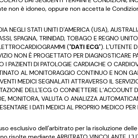
OLATO DAI SEGUENTI TERMINI E CONDIZIONI, I
ente non è idoneo, oppure non accetta le Condizioni,
ARDIA NEGLI STATI UNITI D'AMERICA (USA), AUSTR
 BASSI, SPAGNA, TRINIDAD, TOBAGO E REGNO UNITO
ELETTROCARDIOGRAMMI ("
DATI ECG
"). L'UTENTE 
SERVIZIO NON È PROGETTATO PER DIAGNOSTICARE 
O I PAZIENTI DI PATOLOGIE CARDIACHE O CARDI
ESTINATO AL MONITORAGGIO CONTINUO E NON GA
VENTI MEDICI SEGNALATI ATTRAVERSO IL SERVIZ
PRETAZIONE DELL'ECG O CONNETTERE L’ACCOUNT 
VEDE, MONITORA, VALUTA O ANALIZZA AUTOMATIC
RESENTARE I DATI MEDICI AL PROPRIO MEDICO PER 
l'uso esclusivo dell'arbitrato per la risoluzione de
aranno risolte mediante ARBITRATO VINCOLANTE. L