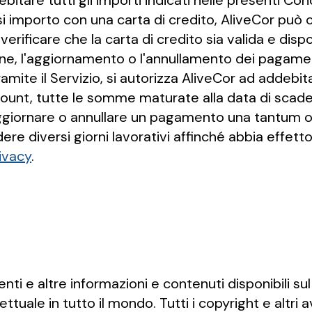
bitare tutti gli importi indicati nelle presenti Con
 importo con una carta di credito, AliveCor può c
i verificare che la carta di credito sia valida e disp
one, l'aggiornamento o l'annullamento dei pagamenti
ramite il Servizio, si autorizza AliveCor ad addeb
account, tutte le somme maturate alla data di sc
aggiornare o annullare un pagamento una tantum o 
 diversi giorni lavorativi affinché abbia effetto.
rivacy
.
ti e altre informazioni e contenuti disponibili sul S
lettuale in tutto il mondo. Tutti i copyright e altri