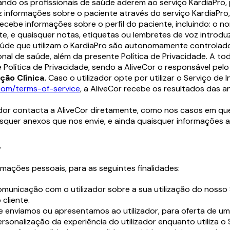
ndo os profissionais de saúde aderem ao serviço KardiaPro,
uz informações sobre o paciente através do serviço KardiaPr
recebe informações sobre o perfil do paciente, incluindo: o n
, e quaisquer notas, etiquetas ou lembretes de voz introduz
aúde que utilizam o KardiaPro são autonomamente controlados
ional de saúde, além da presente Política de Privacidade. A 
e Política de Privacidade, sendo a AliveCor o responsável pe
ção Clínica.
Caso o utilizador opte por utilizar o Serviço de 
.com/terms-of-service
, a AliveCor recebe os resultados das an
dor contacta a AliveCor diretamente, como nos casos em que
r anexos que nos envie, e ainda quaisquer informações adic
.
rmações pessoais, para as seguintes finalidades:
omunicação com o utilizador sobre a sua utilização do nosso 
cliente.
enviamos ou apresentamos ao utilizador, para oferta de um 
rsonalização da experiência do utilizador enquanto utiliza o 