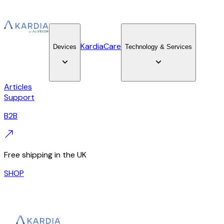
KardiaCare
Devices
Technology & Services
Articles
Support
B2B
Free shipping in the UK
SHOP