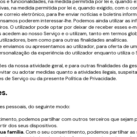
 e funcionalidades, na medida permitida por lei e, quando e
tivas, na medida permitida por lei e, quando exigido, com o c
correio eletrónico, para lhe enviar notícias e boletins infor
amos poderem interessar‑lhe. Podemos ainda utilizar as in
eiros. O utilizador pode optar por deixar de receber esses e
 acedem ao nosso Serviço e o utilizam, tanto em termos glob
tilizadores, bem como para outras finalidades analíticas.
enviamos ou apresentamos ao utilizador, para oferta de um 
rsonalização da experiência do utilizador enquanto utiliza o 
es da nossa atividade geral, e para outras finalidades da ge
vitar ou adotar medidas quanto a atividades ilegais, suspei
 de Serviço ou da presente Política de Privacidade.
s.
ões pessoais, do seguinte modo:
mento, podemos partilhar com outros terceiros que sejam par
tir dos seus dispositivos.
a família.
Com o seu consentimento, podemos partilhar as s