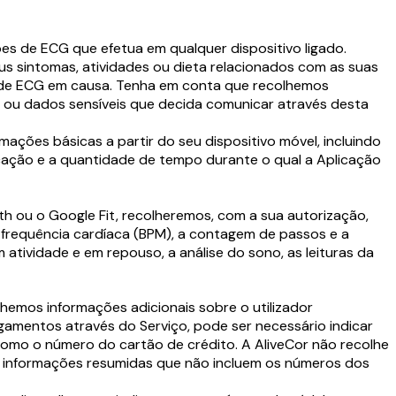
ões de ECG que efetua em qualquer dispositivo ligado.
us sintomas, atividades ou dieta relacionados com as suas
s de ECG em causa. Tenha em conta que recolhemos
s ou dados sensíveis que decida comunicar através desta
ações básicas a partir do seu dispositivo móvel, incluindo
plicação e a quantidade de tempo durante o qual a Aplicação
lth ou o Google Fit, recolheremos, com a sua autorização,
 a frequência cardíaca (BPM), a contagem de passos e a
m atividade e em repouso, a análise do sono, as leituras da
lhemos informações adicionais sobre o utilizador
gamentos através do Serviço, pode ser necessário indicar
 como o número do cartão de crédito. A AliveCor não recolhe
e informações resumidas que não incluem os números dos