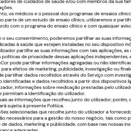
stadores de cuidados de saúde e/ou com membros da sua famíl
ações.
o, os médicos e o pessoal dos programas de ensaios clínico
o parte de um estudo de ensaio clínico, utilizaremos e parti
rdo com o programa do ensaio clínico e com quaisquer aviso
o seu consentimento, poderemos partilhar as suas informaçõe
icadas à saúde que estejam instaladas no seu dispositivo móv
lizador partilhe as suas informações com tais aplicações, as
políticas de privacidade dessas aplicações independentes, e
eCor pode partilhar informações agregadas ou não identifi
s para efeitos de marketing, publicidade, investigação ou fina
de partilhar dados recolhidos através do Serviço com invest
identificadas e dados recolhidos a partir dos dispositivos li
izador, informações sobre medicação prestadas pelo utilizad
permitam a identificação do utilizador.
rsais as informações que recolheu junto do utilizador; porém, 
á sujeita à presente Política.
ões selecionadas que recolhe junto do utilizador a forneced
o necessários para a gestão do nosso negócio, tais como p
lise de dados, marketing e publicidade, com base nas nossas 
urança adequadas.