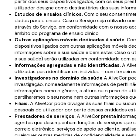
partir dos seus dispositivos ligados, com os seus pre
utilizador designe como destinatários das suas inform
Estudos de ensaios clínicos.
Com o seu consentiment
dados para o ensaio. Caso o Serviço seja utilizado com
através do Serviço, em conformidade com o nosso aco
âmbito do programa de ensaio clínico.
Outras aplicações móveis dedicadas à saúde.
Com 
dispositivos ligados com outras aplicações móveis ded
informações sobre a sua saúde e bem‑estar. Caso o uti
a sua saúde) serão utilizadas em conformidade com as 
Informações agregadas e não identificadas.
A Aliv
utilizadas para identificar um indivíduo – com terceiro
Investigadores no domínio da saúde
A AliveCor po
investigação, nomeadamente informações de perfil não 
informações como o género, a altura ou o peso do util
partilharemos o seu nome nem outras informações que 
Filiais.
A AliveCor pode divulgar às suas filiais ou sucu
pessoais do utilizador por parte dessas entidades estar
Prestadores de serviços.
A AliveCor presta informaç
agentes que desempenham funções de serviços que sã
correio eletrónico, serviços de apoio ao cliente, aná
quaisquer outras medidas de confidencialidade e seg