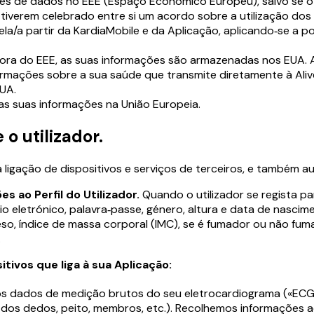
ares de dados no EEE (Espaço Económico Europeu), salvo se o 
tiverem celebrado entre si um acordo sobre a utilização dos 
/a partir da KardiaMobile e da Aplicação, aplicando‑se a pol
fora do EEE, as suas informações são armazenadas nos EUA. Ao 
formações sobre a sua saúde que transmite diretamente à Ali
UA.
as suas informações na União Europeia.
o utilizador.
 ligação de dispositivos e serviços de terceiros, e também a
es ao Perfil do Utilizador.
Quando o utilizador se regista pa
io eletrónico, palavra‑passe, género, altura e data de nasc
eso, índice de massa corporal (IMC), se é fumador ou não f
.
tivos que liga à sua Aplicação:
s dados de medição brutos do seu eletrocardiograma («ECG»
dos dedos, peito, membros, etc.). Recolhemos informações ad