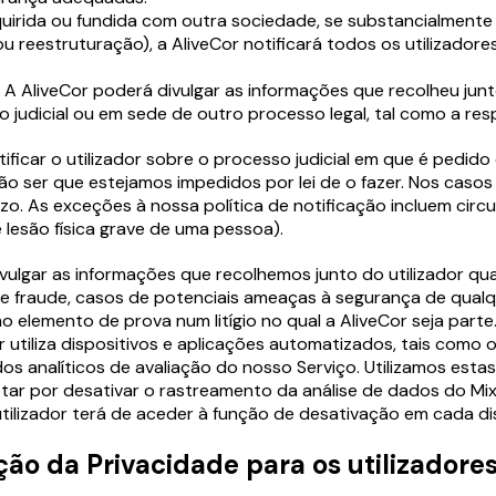
uirida ou fundida com outra sociedade, se substancialmente
 reestruturação), a AliveCor notificará todos os utilizador
.
A AliveCor poderá divulgar as informações que recolheu junt
 judicial ou em sede de outro processo legal, tal como a resp
tificar o utilizador sobre o processo judicial em que é ped
não ser que estejamos impedidos por lei de o fazer. Nos casos
zo. As exceções à nossa política de notificação incluem cir
 lesão física grave de uma pessoa).
ulgar as informações que recolhemos junto do utilizador qua
 de fraude, casos de potenciais ameaças à segurança de qua
o elemento de prova num litígio no qual a AliveCor seja parte
r utiliza dispositivos e aplicações automatizados, tais como o
s analíticos de avaliação do nosso Serviço. Utilizamos est
 optar por desativar o rastreamento da análise de dados do M
tilizador terá de aceder à função de desativação em cada disp
ão da Privacidade para os utilizadores