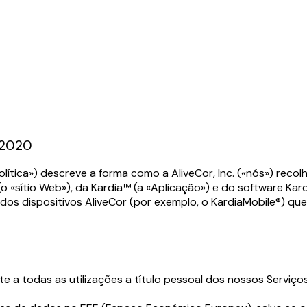
 2020
olítica») descreve a forma como a AliveCor, Inc. («nós») recol
m (o «sítio Web»), da Kardia™ (a «Aplicação») e do software K
 dos dispositivos AliveCor (por exemplo, o KardiaMobile®) que
e a todas as utilizações a título pessoal dos nossos Serviços,