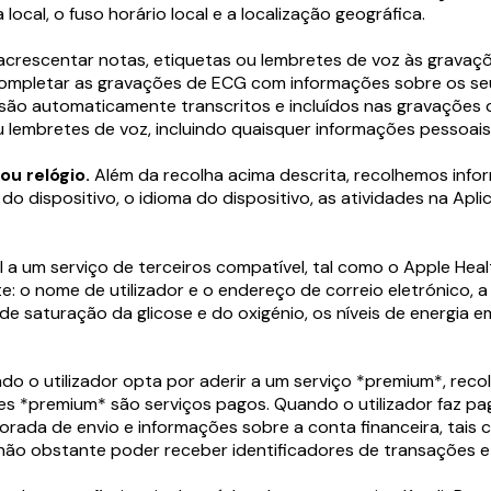
ocal, o fuso horário local e a localização geográfica.
ra acrescentar notas, etiquetas ou lembretes de voz às gravaç
a completar as gravações de ECG com informações sobre os se
 são automaticamente transcritos e incluídos nas gravaçõe
u lembretes de voz, incluindo quaisquer informações pessoai
ou relógio.
Além da recolha acima descrita, recolhemos inform
 do dispositivo, o idioma do dispositivo, as atividades na A
el a um serviço de terceiros compatível, tal como o Apple Hea
te: o nome de utilizador e o endereço de correio eletrónico,
 de saturação da glicose e do oxigénio, os níveis de energia e
o o utilizador opta por aderir a um serviço *premium*, reco
des *premium* são serviços pagos. Quando o utilizador faz pa
orada de envio e informações sobre a conta financeira, tais
não obstante poder receber identificadores de transações 