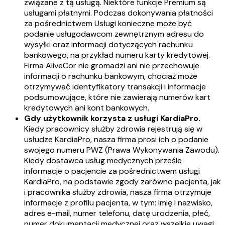
związane z tą usługą. Niektóre funkcje Premium są
usługami płatnymi. Podczas dokonywania płatności
za pośrednictwem Usługi konieczne może być
podanie usługodawcom zewnętrznym adresu do
wysyłki oraz informacji dotyczących rachunku
bankowego, na przykład numeru karty kredytowej.
Firma AliveCor nie gromadzi ani nie przechowuje
informacji o rachunku bankowym, chociaż może
otrzymywać identyfikatory transakcji i informacje
podsumowujące, które nie zawierają numerów kart
kredytowych ani kont bankowych.
Gdy użytkownik korzysta z usługi KardiaPro.
Kiedy pracownicy służby zdrowia rejestrują się w
usłudze KardiaPro, nasza firma prosi ich o podanie
swojego numeru PWZ (Prawa Wykonywania Zawodu).
Kiedy dostawca usług medycznych prześle
informacje o pacjencie za pośrednictwem usługi
KardiaPro, na podstawie zgody zarówno pacjenta, jak
i pracownika służby zdrowia, nasza firma otrzymuje
informacje z profilu pacjenta, w tym: imię i nazwisko,
adres e-mail, numer telefonu, datę urodzenia, płeć,
numer dokumentacji medycznej oraz wszelkie uwagi,