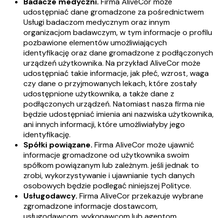
Badacze medyczni.
Firma AliveCor może
udostępniać dane gromadzone za pośrednictwem
Usługi badaczom medycznym oraz innym
organizacjom badawczym, w tym informacje o profilu
pozbawione elementów umożliwiających
identyfikację oraz dane gromadzone z podłączonych
urządzeń użytkownika. Na przykład AliveCor może
udostępniać takie informacje, jak płeć, wzrost, waga
czy dane o przyjmowanych lekach, które zostały
udostępnione użytkownika, a także dane z
podłączonych urządzeń. Natomiast nasza firma nie
będzie udostępniać imienia ani nazwiska użytkownika,
ani innych informacji, które umożliwiałyby jego
identyfikację.
Spółki powiązane.
Firma AliveCor może ujawnić
informacje gromadzone od użytkownika swoim
spółkom powiązanym lub zależnym. jeśli jednak to
zrobi, wykorzystywanie i ujawnianie tych danych
osobowych będzie podlegać niniejszej Polityce.
Usługodawcy.
Firma AliveCor przekazuje wybrane
zgromadzone informacje dostawcom,
usługodawcom, wykonawcom lub agentom