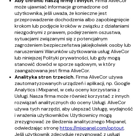
Aby chronić naszą firmę i innych.
Firma AliveCor
może ujawniać informacje gromadzone od
użytkownika, jeśli uważa, że konieczne jest
przeprowadzenie dochodzenia albo zapobiegnięcie
krokom lub podjęcie kroków w związku z działaniami
niezgodnymi z prawem, podejrzeniem oszustwa,
sytuacjami związanymi się z potencjalnym
zagrożeniem bezpieczeństwa jakiejkolwiek osoby lub
naruszeniami Warunków użytkowania usług AliveCor
lub niniejszej Polityki prywatności, lub gdy mogą
stanowić dowód w sporze sądowym, w który
zaangażowana jest firma AliveCor.
Analityka stron trzecich.
Firma AliveCor używa
zautomatyzowanych urządzeń i aplikacji, np. Google
Analytics i Mixpanel, w celu oceny korzystania z
Usługi. Nasza firma może również korzystać z innych
rozwiązań analitycznych do oceny Usługi. AliveCor
używa tych narzędzi, aby ulepszać Usługę, wydajność
i wrażenia użytkowników. Użytkownicy mogą
zrezygnować ze śledzenia analitycznego Mixpanel,
odwiedzając stronę
https://mixpanel.com/optout
.
Jeśli użytkownik zdecyduje rezygnować z usługi