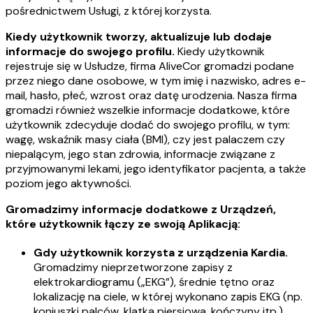
pośrednictwem Usługi, z której korzysta.
Kiedy użytkownik tworzy, aktualizuje lub dodaje
informacje do swojego profilu.
Kiedy użytkownik
rejestruje się w Usłudze, firma AliveCor gromadzi podane
przez niego dane osobowe, w tym imię i nazwisko, adres e-
mail, hasło, płeć, wzrost oraz datę urodzenia. Nasza firma
gromadzi również wszelkie informacje dodatkowe, które
użytkownik zdecyduje dodać do swojego profilu, w tym:
wagę, wskaźnik masy ciała (BMI), czy jest palaczem czy
niepalącym, jego stan zdrowia, informacje związane z
przyjmowanymi lekami, jego identyfikator pacjenta, a także
poziom jego aktywności.
Gromadzimy informacje dodatkowe z Urządzeń,
które użytkownik łączy ze swoją Aplikacją:
Gdy użytkownik korzysta z urządzenia Kardia.
Gromadzimy nieprzetworzone zapisy z
elektrokardiogramu („EKG”), średnie tętno oraz
lokalizację na ciele, w której wykonano zapis EKG (np.
koniuszki palców, klatka piersiowa, kończyny itp.).