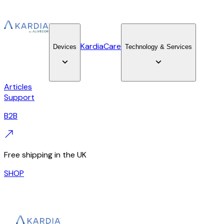
KardiaCare
Devices
Technology & Services
Articles
Support
B2B
Free shipping in the UK
SHOP