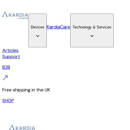
KardiaCare
Devices
Technology & Services
Articles
Support
B2B
Free shipping in the UK
SHOP